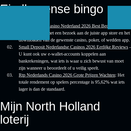
Eindhovense bingo
Top 10 Online Casino Nederland 2026 Best Beoordeelde
Sites
: U begint met een bezoek aan de juiste app store en het
downloaden van de gewenste casino, poker, of wedden app.
Small Deposit Nederlandse Casinos 2026 Eerlijke Reviews
-
U kunt ook uw e-wallet-accounts koppelen aan
bankrekeningen, wat iets is waar u zich bewust van moet
zijn wanneer u beoordeelt of u veilig speelt.
Rtp Nederlands Casino 2026 Grote Prijzen Wachten
: Het
totale rendement op spelers percentage is 95,62% wat iets
lager is dan de standaard.
Mijn North Holland
loterij