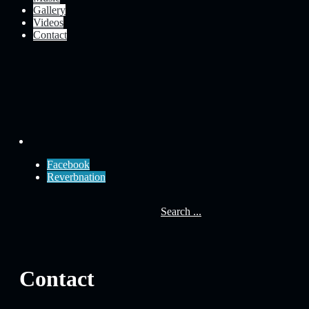
Gallery
Videos
Contact
Facebook
Reverbnation
Search ...
Contact