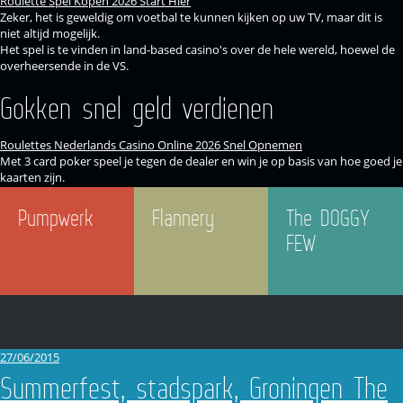
Roulette Spel Kopen 2026 Start Hier
Zeker, het is geweldig om voetbal te kunnen kijken op uw TV, maar dit is
niet altijd mogelijk.
Het spel is te vinden in land-based casino's over de hele wereld, hoewel de
overheersende in de VS.
Gokken snel geld verdienen
Roulettes Nederlands Casino Online 2026 Snel Opnemen
Met 3 card poker speel je tegen de dealer en win je op basis van hoe goed je
kaarten zijn.
One Dollar Deposit Nederlands Casino 2026 Snel En Veilig
Download en no-download opties zijn voorzien, maar de eerste is meestal
Pumpwerk
Flannery
The DOGGY
beter en het komt ook met exclusieve bonussen voor nieuwe spelers.
FEW
Nederlands Casino Registratie Bonus 2026 Win Echt Geld
27/06/2015
Summerfest, stadspark, Groningen The