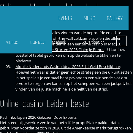
Online gokken legaal Enschede
HOME
OUR BAND
EVENTS
MUSIC
GALLERY
Klassieke Nederlandse Gokkasten Jaren 80 2026 Claim Je Bonus
:
Met letterlijk duizenden online casino's concurreren voor het
bedrijfsleven, kunt u alles vinden van de beproefde en echte
populaire spellen tot off-the-wall zeldzame spellen die alleen
VIDEOS
CONTACT
Facebook
Reverbnation
kunnen worden gevonden in een eenzame casino in Macau.
Gratis Gokken Zonder Storten 2026 Claim Je Bonus
- U kunt uw
toestel of tablet gebruiken om op de website te tikken en te
bladeren.
Mobile Nederlands Casino Ideal 2026 Echt Geld Beschikbaar
:
Hoewel het waar is dat er geen echte strategieën die u kunt zetten
in het spel als je eenmaal hebt gevonden een winnende slot om
ervoor te zorgen uw kansen op het scheppen van een jackpot, het
vinden van de juiste machine is de helft van de strijd.
Online casino Leiden beste
Pachinko Japan 2026 Gekozen Door Experts
Het is een bijgewerkte versie van hetzelfde propriëtaire pakket dat ze
gebruikten voordat ze zich in 2026 uit de Amerikaanse markt terugtrokken.